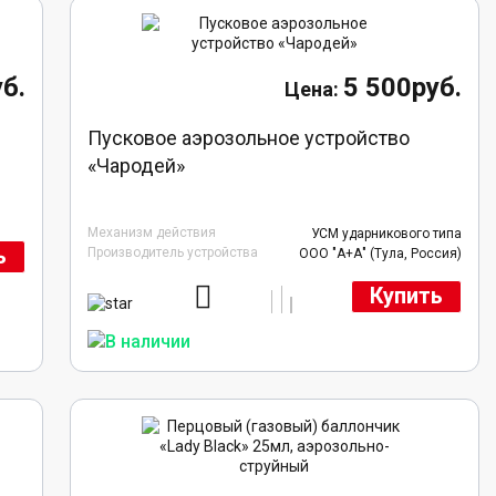
б.
5 500руб.
Пусковое аэрозольное устройство
«Чародей»
Механизм действия
УСМ ударникового типа
ь
Производитель устройства
ООО "А+А" (Тула, Россия)
Купить