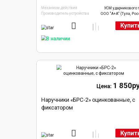
Механизм действия
УСМ ударникового 
Производитель устройства
ООО "А+А" (Тула, Рос
Купит
1 850ру
Наручники «БРС-2» оцинкованные, с
фиксатором
Купит