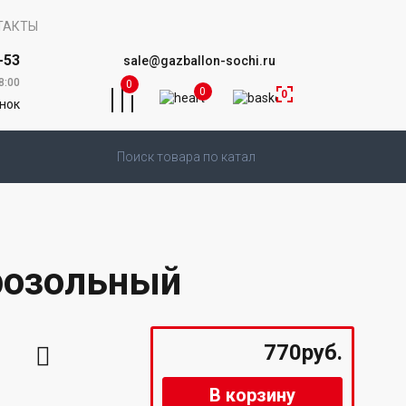
ТАКТЫ
-53
sale@gazballon-sochi.ru
8:00
0
0
0
онок
розольный
770руб.
В корзину