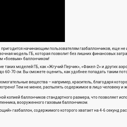
о пригодится начинающим пользователям газбаллончиков, еще не
чная модель ГБ, которая позволит без лишних финансовых затра
м «боевым» баллончиком!
 таких моделей ГБ, как «Жгучий Перчик», «Факел-2» и других аэ
 до 60-70 см. Вы сможете оценить, как удобнее попадать таким по
помогательные вещества – например, краситель, благодаря котор
отрено! Тем не менее, распылять содержимое в лицо человеку и ж
ой копией баллончиков стандартного размера, что позволяет исп
ленника, вооруженного газовым баллончиком.
ий» газбаллон, содержимого которого хватает на 4-6 секунд рас