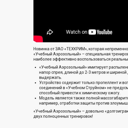
Новинка от ЗАО «ТЕХКРИМ», которая непременн
«Учебный Аэрозольный» – специальная тренирово
наиболее эффективно воспользоваться реальны
«Учебный Аэрозольный» имитирует распыление
напор спрея, длиной до 2-3 метров и шириной
выдержать.
Устройство содержит только пропеллент и вс
соединений в «Учебном Струйном» не предусм
способный привести к химическому ожогу.
Модель является также полной массогабаритн
например, отработки защиты против злоумыш
«Учебный Аэрозольный» – довольно «долгоиграющ
двух полноценных тренировок!