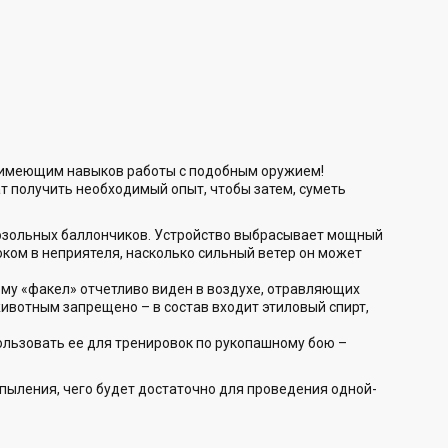
 имеющим навыков работы с подобным оружием!
т получить необходимый опыт, чтобы затем, суметь
розольных баллончиков. Устройство выбрасывает мощный
током в неприятеля, насколько сильный ветер он может
ому «факел» отчетливо виден в воздухе, отравляющих
ивотным запрещено – в состав входит этиловый спирт,
ользовать ее для тренировок по рукопашному бою –
пыления, чего будет достаточно для проведения одной-