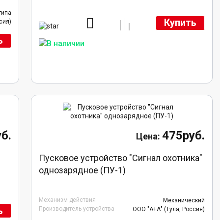
типа
Купить
сия)
ь
б.
475руб.
Пусковое устройство "Сигнал охотника"
однозарядное (ПУ-1)
Механизм действия
Механический
ь
Производитель устройства
ООО "А+А" (Тула, Россия)