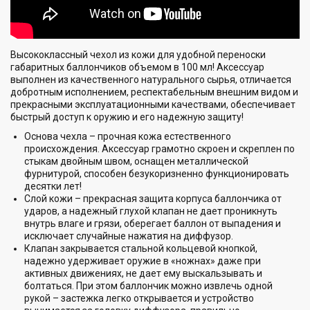
Высококлассный чехол из кожи для удобной переноски
габаритных баллончиков объемом в 100 мл! Аксессуар
выполнен из качественного натурального сырья, отличается
добротным исполнением, респектабельным внешним видом и
прекрасными эксплуатационными качествами, обеспечивает
быстрый доступ к оружию и его надежную защиту!
Основа чехла – прочная кожа естественного
происхождения. Аксессуар грамотно скроен и скреплен по
стыкам двойным швом, оснащен металлической
фурнитурой, способен безукоризненно функционировать
десятки лет!
Слой кожи – прекрасная защита корпуса баллончика от
ударов, а надежный глухой клапан не дает проникнуть
внутрь влаге и грязи, оберегает баллон от выпадения и
исключает случайные нажатия на диффузор.
Клапан закрывается стальной кольцевой кнопкой,
надежно удерживает оружие в «ножнах» даже при
активных движениях, не дает ему выскальзывать и
болтаться. При этом баллончик можно извлечь одной
рукой – застежка легко открывается и устройство